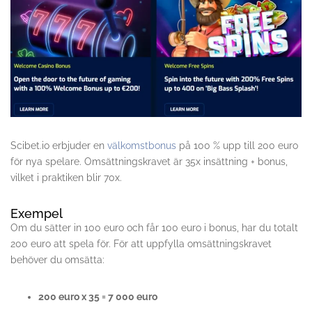
Scibet.io erbjuder en
välkomstbonus
på 100 % upp till 200 euro
för nya spelare. Omsättningskravet är 35x insättning + bonus,
vilket i praktiken blir 70x.
Exempel
Om du sätter in 100 euro och får 100 euro i bonus, har du totalt
200 euro att spela för. För att uppfylla omsättningskravet
behöver du omsätta:
200 euro x 35 = 7 000 euro