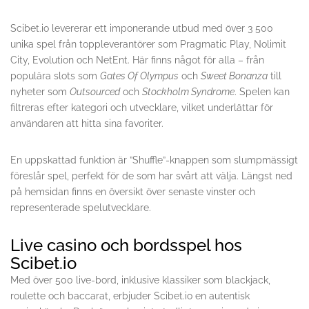
Scibet.io levererar ett imponerande utbud med över 3 500
unika spel från toppleverantörer som Pragmatic Play, Nolimit
City, Evolution och NetEnt. Här finns något för alla – från
populära slots som
Gates Of Olympus
och
Sweet Bonanza
till
nyheter som
Outsourced
och
Stockholm Syndrome
. Spelen kan
filtreras efter kategori och utvecklare, vilket underlättar för
användaren att hitta sina favoriter.
En uppskattad funktion är ”Shuffle”-knappen som slumpmässigt
föreslår spel, perfekt för de som har svårt att välja. Längst ned
på hemsidan finns en översikt över senaste vinster och
representerade spelutvecklare.
Live casino och bordsspel hos
Scibet.io
Med över 500 live-bord, inklusive klassiker som blackjack,
roulette och baccarat, erbjuder Scibet.io en autentisk