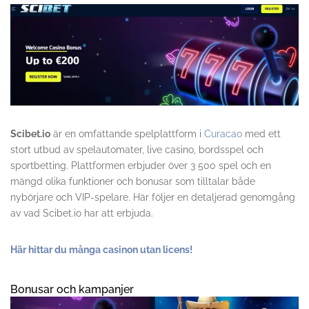
Scibet.io
är en omfattande spelplattform i
Curacao
med ett
stort utbud av spelautomater, live casino, bordsspel och
sportbetting. Plattformen erbjuder över 3 500 spel och en
mängd olika funktioner och bonusar som tilltalar både
nybörjare och VIP-spelare. Här följer en detaljerad genomgång
av vad Scibet.io har att erbjuda.
Här hittar du många casinon utan licens!
Bonusar och kampanjer