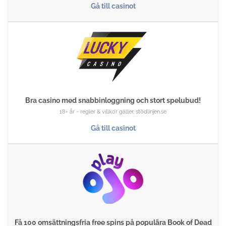
Gå till casinot
Bra casino med snabbinloggning och stort spelubud!
18+ år - regler & villkor gäller, stödlinjen.se
Gå till casinot
Få 100 omsättningsfria free spins på populära Book of Dead