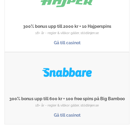
300% bonus upp till 2000 kr + 10 Hajperspins
18+ år - regler & villkor gäller, stödlinjen.se
Gå till casinot
300% bonus upp till 600 kr + 100 free spins på Big Bamboo
18+ år - regler & villkor gäller, stödlinjen.se
Gå till casinot