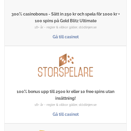
300% casinobonus - Sätt in 250 kr och spela för 1000 kr +
100 spins på Gold Blitz Ultimate
18+ år - regler & villkor gäller, stödlinjen.se
Gå till casinot
100% bonus upp till 2500 kr eller 10 free spins utan
insättning!
18+ år - regler & villkor gäller, stödlinjen.se
Gå till casinot