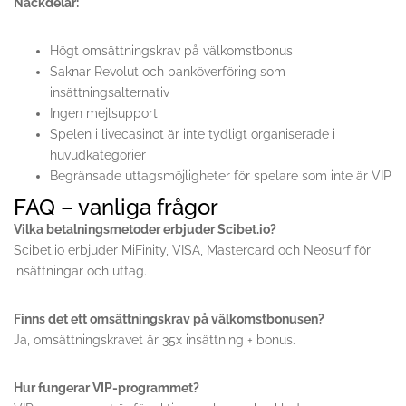
Nackdelar:
Högt omsättningskrav på välkomstbonus
Saknar Revolut och banköverföring som
insättningsalternativ
Ingen mejlsupport
Spelen i livecasinot är inte tydligt organiserade i
huvudkategorier
Begränsade uttagsmöjligheter för spelare som inte är VIP
FAQ – vanliga frågor
Vilka betalningsmetoder erbjuder Scibet.io?
Scibet.io erbjuder MiFinity, VISA, Mastercard och Neosurf för
insättningar och uttag.
Finns det ett omsättningskrav på välkomstbonusen?
Ja, omsättningskravet är 35x insättning + bonus.
Hur fungerar VIP-programmet?