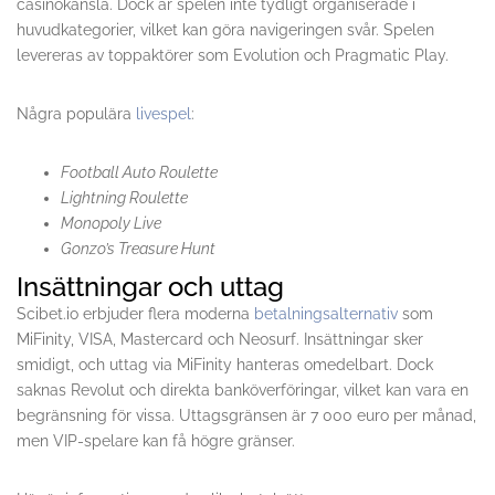
casinokänsla. Dock är spelen inte tydligt organiserade i
huvudkategorier, vilket kan göra navigeringen svår. Spelen
levereras av toppaktörer som Evolution och Pragmatic Play.
Några populära
livespel
:
Football Auto Roulette
Lightning Roulette
Monopoly Live
Gonzo’s Treasure Hunt
Insättningar och uttag
Scibet.io erbjuder flera moderna
betalningsalternativ
som
MiFinity, VISA, Mastercard och Neosurf. Insättningar sker
smidigt, och uttag via MiFinity hanteras omedelbart. Dock
saknas Revolut och direkta banköverföringar, vilket kan vara en
begränsning för vissa. Uttagsgränsen är 7 000 euro per månad,
men VIP-spelare kan få högre gränser.