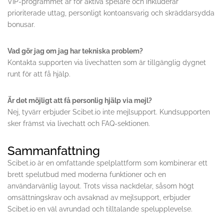
VIP-programmet är för aktiva spelare och inkluderar
prioriterade uttag, personligt kontoansvarig och skräddarsydda
bonusar.
Vad gör jag om jag har tekniska problem?
Kontakta supporten via livechatten som är tillgänglig dygnet
runt för att få hjälp.
Är det möjligt att få personlig hjälp via mejl?
Nej, tyvärr erbjuder Scibet.io inte mejlsupport. Kundsupporten
sker främst via livechatt och FAQ-sektionen.
Sammanfattning
Scibet.io är en omfattande spelplattform som kombinerar ett
brett spelutbud med moderna funktioner och en
användarvänlig layout. Trots vissa nackdelar, såsom högt
omsättningskrav och avsaknad av mejlsupport, erbjuder
Scibet.io en väl avrundad och tilltalande spelupplevelse.