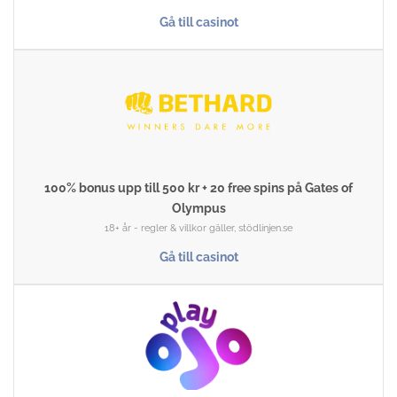
Gå till casinot
100% bonus upp till 500 kr + 20 free spins på Gates of
Olympus
18+ år - regler & villkor gäller, stödlinjen.se
Gå till casinot