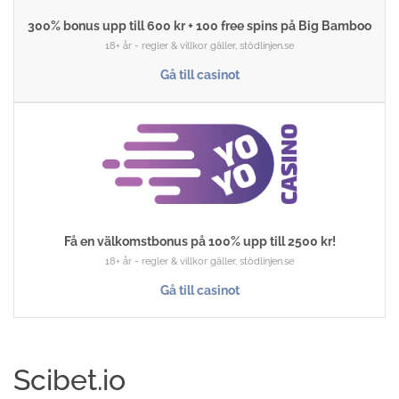
300% bonus upp till 600 kr + 100 free spins på Big Bamboo
18+ år - regler & villkor gäller, stödlinjen.se
Gå till casinot
Få en välkomstbonus på 100% upp till 2500 kr!
18+ år - regler & villkor gäller, stödlinjen.se
Gå till casinot
Scibet.io