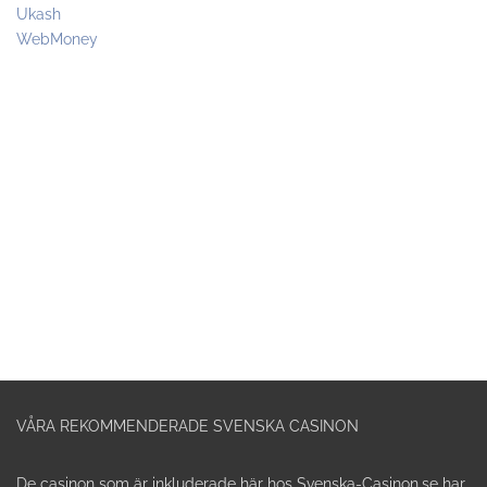
Ukash
WebMoney
VÅRA REKOMMENDERADE SVENSKA CASINON
De casinon som är inkluderade här hos Svenska-Casinon.se har