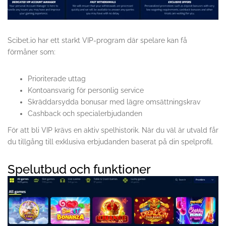
Scibet.io har ett starkt VIP-program där spelare kan få
förmåner som:
Prioriterade uttag
Kontoansvarig för personlig service
Skräddarsydda bonusar med lägre omsättningskrav
Cashback och specialerbjudanden
För att bli VIP krävs en aktiv spelhistorik. När du väl är utvald får
du tillgång till exklusiva erbjudanden baserat på din spelprofil.
Spelutbud och funktioner