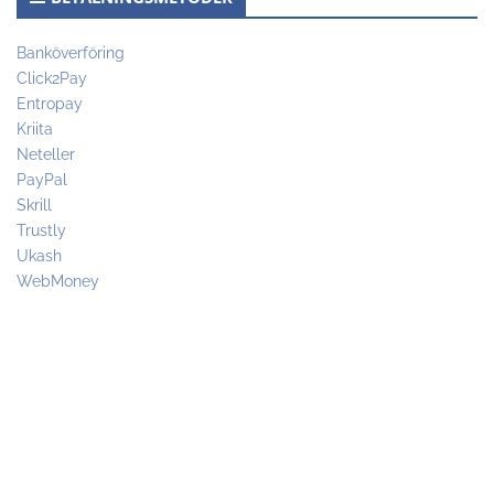
Banköverföring
Click2Pay
Entropay
Kriita
Neteller
PayPal
Skrill
Trustly
Ukash
WebMoney