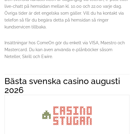
live-chatt på hemsidan mellan kl. 10.00 och 22.00 varje dag.
Övriga tider är det engelska som gäller. Vill du ha kontakt via
telefon så får du begära detta på hemsidan så ringer
kundservicen tillbaka.
Insättningar hos ComeOn gör du enkelt via VISA, Maestro och
Mastercard. Du kan även använda e-plånböcker såsom
Neteller, Skrill och Ewire.
Bästa svenska casino augusti
2026