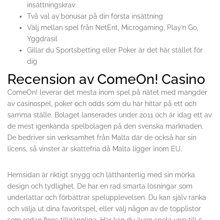
insättningskrav
Två val av bonusar på din första insättning
Välj mellan spel från NetEnt, Microgaming, Play’n Go,
Yggdrasil
Gillar du Sportsbetting eller Poker är det här stället för
dig
Recension av ComeOn! Casino
ComeOn! leverar det mesta inom spel på nätet med mängder
av casinospel, poker och odds som du här hittar på ett och
samma ställe. Bolaget lanserades under 2011 och är idag ett av
de mest igenkända spelbolagen på den svenska marknaden.
De bedriver sin verksamhet från Malta där de också har sin
licens, så vinster är skattefria då Malta ligger inom EU.
Hemsidan är riktigt snygg och lätthanterlig med sin mörka
design och tydlighet. De har en rad smarta lösningar som
underlättar och förbättrar spelupplevelsen. Du kan själv ranka
och välja ut dina favoritspel, eller välj någon av de topplistor