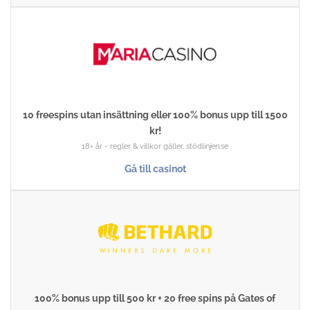
10 freespins utan insättning eller 100% bonus upp till 1500
kr!
18+ år - regler & villkor gäller, stödlinjen.se
Gå till casinot
100% bonus upp till 500 kr + 20 free spins på Gates of