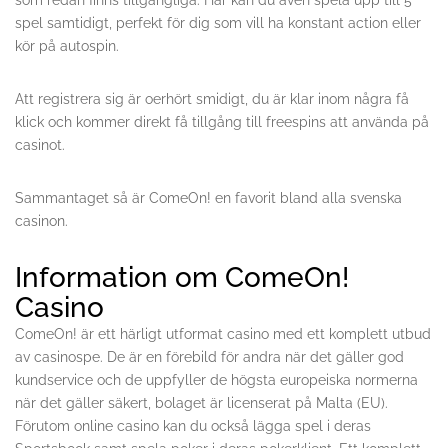
som redan finns tillgängliga. Här kan du även spela upp till 5
spel samtidigt, perfekt för dig som vill ha konstant action eller
kör på autospin.
Att registrera sig är oerhört smidigt, du är klar inom några få
klick och kommer direkt få tillgång till freespins att använda på
casinot.
Sammantaget så är ComeOn! en favorit bland alla svenska
casinon.
Information om ComeOn!
Casino
ComeOn! är ett härligt utformat casino med ett komplett utbud
av casinospe. De är en förebild för andra när det gäller god
kundservice och de uppfyller de högsta europeiska normerna
när det gäller säkert, bolaget är licenserat på Malta (EU).
Förutom online casino kan du också lägga spel i deras