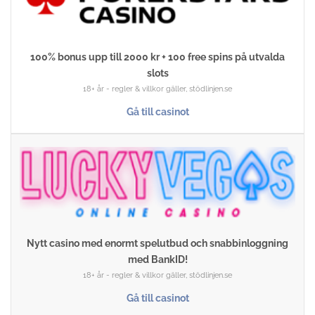
100% bonus upp till 2000 kr + 100 free spins på utvalda
slots
18+ år - regler & villkor gäller, stödlinjen.se
Gå till casinot
Nytt casino med enormt spelutbud och snabbinloggning
med BankID!
18+ år - regler & villkor gäller, stödlinjen.se
Gå till casinot