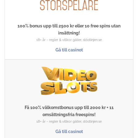
100% bonus upp till 2500 kr eller 10 free spins utan
insättning!
18+ år - regler & villkor gäller, stödlinjen.se
Gå till casinot
Få 100% välkomstbonus upp till 2000 kr + 11
omsättningsfria freespins!
18+ år - regler & villkor gäller, stödlinjen.se
Gå till casinot