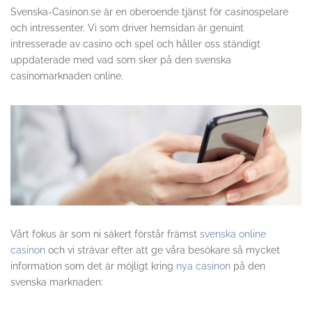
Svenska-Casinon.se är en oberoende tjänst för casinospelare
och intressenter. Vi som driver hemsidan är genuint
intresserade av casino och spel och håller oss ständigt
uppdaterade med vad som sker på den svenska
casinomarknaden online.
Vårt fokus är som ni säkert förstår främst
svenska online
casinon
och vi strävar efter att ge våra besökare så mycket
information som det är möjligt kring
nya casinon
på den
svenska marknaden: