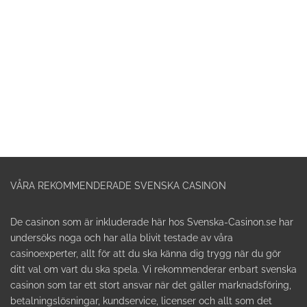
VÅRA REKOMMENDERADE SVENSKA CASINON
De casinon som är inkluderade här hos Svenska-Casinon.se har
undersöks noga och har alla blivit testade av våra
casinoexperter, allt för att du ska känna dig trygg när du gör
ditt val om vart du ska spela. Vi rekommenderar enbart svenska
casinon som tar ett stort ansvar när det gäller marknadsföring,
betalningslösningar, kundservice, licenser och allt som det