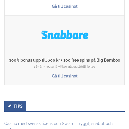
Gå till casinot
300% bonus upp till 600 kr + 100 free spins på Big Bamboo
18+ år - regler & villkor gäller, stödlinjen.se
Gå till casinot
Secondary
TIPS
Sidebar
Casino med svensk licens och Swish – tryggt, snabbt och