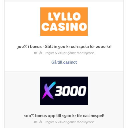
300% i bonus - Sätt in 500 kr och spela för 2000 kr!
18+ år - regler & villkor gäller, stödlinjen.se
Gå till casinot
100% bonus upp till 1500 kr för casinospel!
18+ år - regler & villkor gäller, stödlinjen.se