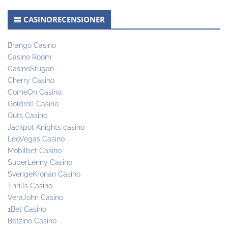
CASINORECENSIONER
Brango Casino
Casino Room
CasinoStugan
Cherry Casino
ComeOn Casino
Goldroll Casino
Guts Casino
Jackpot Knights casino
LeoVegas Casino
Mobilbet Casino
SuperLenny Casino
SverigeKronan Casino
Thrills Casino
VeraJohn Casino
1Bet Casino
Betzino Casino