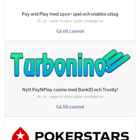
Pay and Play med 1500+ spel och snabba uttag
18+ år - regler & villkor gäller, stödlinjen.se
Gå till casinot
Nytt PayNPlay casino med BankID och Trustly!
18+ år - regler & villkor gäller, stödlinjen.se
Gå till casinot