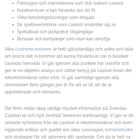
Företagen och människorna som står bakom casinot
Kundservicen vi kan förvänta oss att få
Vilka betalningslösningar som erbjuds
De spelleverantörer som casinot använder sig av
Spelutbud och jackpottar tillgängliga
Bonusar och kampanjer som man kan utnyttja
Våra
casinorecensioner
är helt självständiga och unika och talar
om precis det ni kommer att kunna förvänta er när ni besöker
casinots hemsida. Vi går igenom alla punkter här ovanför och
ger er en objektiv analys och sätter betyg på casinot innan det
rekommenderas (eller inte). Vi går samtidigt igenom alla
recensioner flera gånger per år för att se till att de är
uppdaterade och relevanta.
Det finns redan idag väldigt mycket information på Svenska-
Casinon.se och nytt innehåll levereras kontinuerligt. Vi ger er de
senaste nyheterna från de casinon vi rekommenderar och även
ingående artiklar och guider om olika casinospel,
betalmetoder
och strategier för att optimera ditt spelande. Om du är helt ny