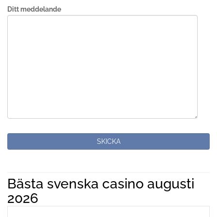
Ditt meddelande
L
ä
m
n
A
a
Bästa svenska casino augusti
l
d
t
e
2026
e
t
r
t