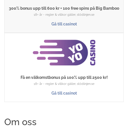
300% bonus upp till 600 kr + 100 free spins på Big Bamboo
18+ år - regler & villkor gäller, stödlinjen.se
Gå till casinot
Få en välkomstbonus på 100% upp till 2500 kr!
18+ år - regler & villkor gäller, stödlinjen.se
Gå till casinot
Om oss