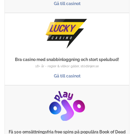
Gå till casinot
Bra casino med snabbinloggning och stort spelubud!
18+ år - regler & villkor gäller, stödlinjen.se
Gå till casinot
Få 100 omsättningsfria free spins på populära Book of Dead