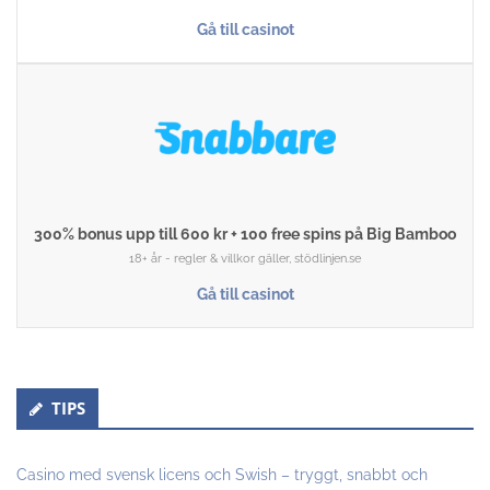
Gå till casinot
300% bonus upp till 600 kr + 100 free spins på Big Bamboo
18+ år - regler & villkor gäller, stödlinjen.se
Gå till casinot
Secondary
TIPS
Sidebar
Casino med svensk licens och Swish – tryggt, snabbt och