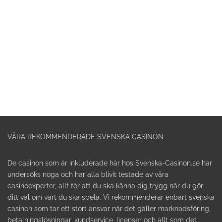
VÅRA REKOMMENDERADE SVENSKA CASINON
De casinon som är inkluderade här hos Svenska-Casinon.se har
undersöks noga och har alla blivit testade av våra
casinoexperter, allt för att du ska känna dig trygg när du gör
ditt val om vart du ska spela. Vi rekommenderar enbart svenska
casinon som tar ett stort ansvar när det gäller marknadsföring,
betalningslösningar, kundservice, licenser och allt som det