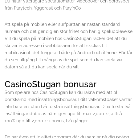
Du hittar ytterligare spelautomater, videopoker och bordsspel
från Playtech, Yggdrasil och Play´nGo.
Att spela på mobilen eller surfplattan är nästan standard
numera och det ger dig en stor frihet och härlig spelupplevelse.
Vill du spela på mobilen hos CasinoStugan räcker det att du
skriver in adressen i webbläsaren för att skickas till
mobilcasinot, det fungerar både på Android och iPhone. Här får
du sen tillgång till många av de spel som du kan spela via
datorn så att du kan spela när du vill.
CasinoStugan bonusar
Som spelare hos CasinoStugan kan du räkna med att bli
bortskämd med insättningsbonusar. I ditt välkomstpaket väntar
inte bara en, utan två första insättningsbonusar. Dina första två
insättningar dubblas nämligen upp till max 2,000 kr, alltså
100% upp till 2,000 kr i bonus, två gånger.
De har även ett lojalitetsprogram där du samlar på dig poäng