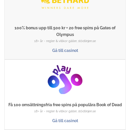
100% bonus upp till 500 kr + 20 free spins på Gates of
Olympus
18+ år - regler & villkor gäller, stödlinjen.se
Gå till casinot
Få 100 omsättningsfria free spins på populära Book of Dead
18+ år - regler & villkor gäller, stödlinjen.se
Gå till casinot