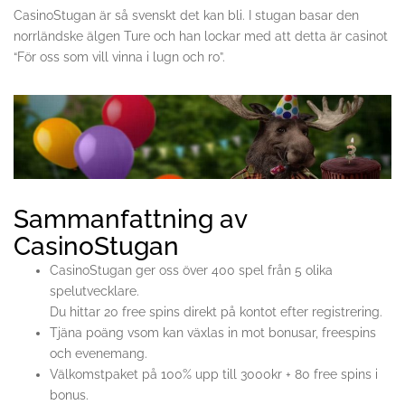
CasinoStugan är så svenskt det kan bli. I stugan basar den
norrländske älgen Ture och han lockar med att detta är casinot
“För oss som vill vinna i lugn och ro”.
Sammanfattning av
CasinoStugan
CasinoStugan ger oss över 400 spel från 5 olika
spelutvecklare.
Du hittar 20 free spins direkt på kontot efter registrering.
Tjäna poäng vsom kan växlas in mot bonusar, freespins
och evenemang.
Välkomstpaket på 100% upp till 3000kr + 80 free spins i
bonus.