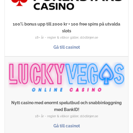
100% bonus upp till 2000 kr + 100 free spins på utvalda
slots
18+ år - regler & villkor gäller, stödlinjen.se
Gå till casinot
Nytt casino med enormt spelutbud och snabbinloggning
med BankID!
18+ år - regler & villkor gäller, stödlinjen.se
Gå till casinot