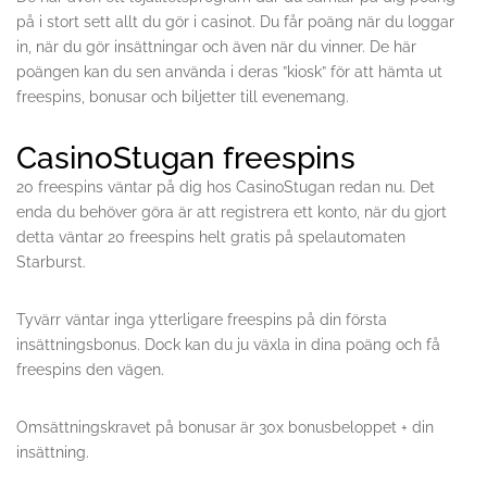
på i stort sett allt du gör i casinot. Du får poäng när du loggar
in, när du gör insättningar och även när du vinner. De här
poängen kan du sen använda i deras ”kiosk” för att hämta ut
freespins, bonusar och biljetter till evenemang.
CasinoStugan freespins
20 freespins väntar på dig hos CasinoStugan redan nu. Det
enda du behöver göra är att registrera ett konto, när du gjort
detta väntar 20 freespins helt gratis på spelautomaten
Starburst.
Tyvärr väntar inga ytterligare freespins på din första
insättningsbonus. Dock kan du ju växla in dina poäng och få
freespins den vägen.
Omsättningskravet på bonusar är 30x bonusbeloppet + din
insättning.